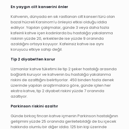
En yaygın cilt kanserini önler
Kahvenin, dünyada en sık rastlanan cilt kanseri türü olan
bazal hücreli Karsinom’u önleyici etkisi olduğu iddia
ediliyor. Yapılan çalışmalar, günde 3 veya daha fazla
kafeinli kahve içen kadınlarda bu hastalığa yakalanma
riskinin yüzde 20, erkeklerde ise yüzde 9 oranında
azaldığını ortaya koyuyor. Kafeinsiz kahve ise aynı
koruyucu etkiye sahip değil.
Tip 2 diyabetten korur
Uzmanlar kahve tüketimi ile tip 2 şeker hastalığı arasında
bağlantı kuruyor ve kahvenin bu hastalığa yakalanma
riskini de azalttığını belirtiyorlar. 450 binden fazla denek
üzerinde yapılan araştırmalara göre, günde içilen her
ekstra kahve, tip 2 diyabet riskini yüzde 7 oranında
azaltıyor.
Parkinson riskini azaltır
Günde birkaç fincan kahve içmenin Parkinson hastalığının
gelişimini yüzde 25 oranında geriletebildiği de bu içecek
hakkında olumlu bir diğer iddia. 125 bin kişi üzerinde