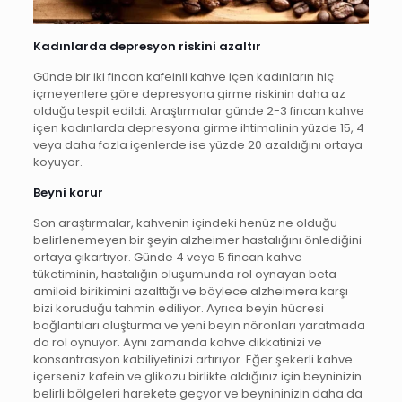
Kadınlarda depresyon riskini azaltır
Günde bir iki fincan kafeinli kahve içen kadınların hiç
içmeyenlere göre depresyona girme riskinin daha az
olduğu tespit edildi. Araştırmalar günde 2-3 fincan kahve
içen kadınlarda depresyona girme ihtimalinin yüzde 15, 4
veya daha fazla içenlerde ise yüzde 20 azaldığını ortaya
koyuyor.
Beyni korur
Son araştırmalar, kahvenin içindeki henüz ne olduğu
belirlenemeyen bir şeyin alzheimer hastalığını önlediğini
ortaya çıkartıyor. Günde 4 veya 5 fincan kahve
tüketiminin, hastalığın oluşumunda rol oynayan beta
amiloid birikimini azalttığı ve böylece alzheimera karşı
bizi koruduğu tahmin ediliyor. Ayrıca beyin hücresi
bağlantıları oluşturma ve yeni beyin nöronları yaratmada
da rol oynuyor. Aynı zamanda kahve dikkatinizi ve
konsantrasyon kabiliyetinizi artırıyor. Eğer şekerli kahve
içerseniz kafein ve glikozu birlikte aldığınız için beyninizin
belirli bölgeleri harekete geçyor ve beynininizin daha da