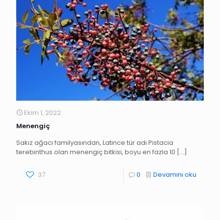
Ekim 1, 2022
Menengiç
Sakız ağacı familyasından, Latince tür adı Pistacia
terebinthus olan menengiç bitkisi, boyu en fazla 10
[…]
37
0
Devamını oku