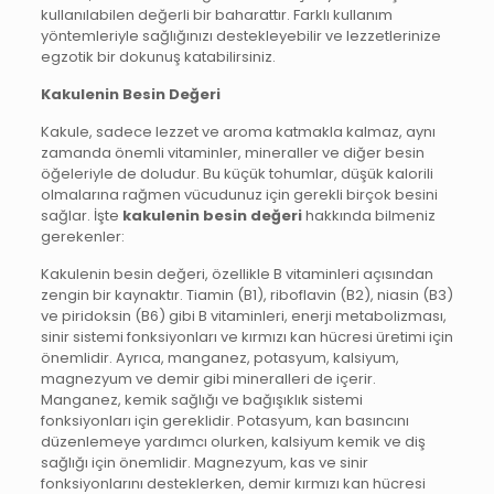
kullanılabilen değerli bir baharattır. Farklı kullanım
yöntemleriyle sağlığınızı destekleyebilir ve lezzetlerinize
egzotik bir dokunuş katabilirsiniz.
Kakulenin Besin Değeri
Kakule, sadece lezzet ve aroma katmakla kalmaz, aynı
zamanda önemli vitaminler, mineraller ve diğer besin
öğeleriyle de doludur. Bu küçük tohumlar, düşük kalorili
olmalarına rağmen vücudunuz için gerekli birçok besini
sağlar. İşte
kakulenin besin değeri
hakkında bilmeniz
gerekenler:
Kakulenin besin değeri, özellikle B vitaminleri açısından
zengin bir kaynaktır. Tiamin (B1), riboflavin (B2), niasin (B3)
ve piridoksin (B6) gibi B vitaminleri, enerji metabolizması,
sinir sistemi fonksiyonları ve kırmızı kan hücresi üretimi için
önemlidir. Ayrıca, manganez, potasyum, kalsiyum,
magnezyum ve demir gibi mineralleri de içerir.
Manganez, kemik sağlığı ve bağışıklık sistemi
fonksiyonları için gereklidir. Potasyum, kan basıncını
düzenlemeye yardımcı olurken, kalsiyum kemik ve diş
sağlığı için önemlidir. Magnezyum, kas ve sinir
fonksiyonlarını desteklerken, demir kırmızı kan hücresi