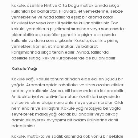
Kakule, özellikle Hint ve Orta Doğu mutfaklarında sıkça
kullanılan bir baharattır. Pilavlara, et yemeklerine, sebze
yemeklerine ve hatta tatlılara eşsiz bir aroma katar.
Kakuleyi toz veya kapsül şeklinde kullanabilirsiniz. Toz
kakule, yemeklerin pişirilmesi sırasında veya sonrasında
eklenebilirken, kapsüller genellikle pişirme sırasında
kullanılır ve daha sonra çıkarılır. Kakule, özellikle pirinç
yemekleri, köriler, et marinatları ve baharat
karışımlarında sıkça tercih edilir. Ayrıca, tatlılarda,
özellikle sütlaç, kek ve kurabiyelerde de kullanılabilir.
Kakule Yağı
Kakule yağı, kakule tohumlarından elde edilen uçucu bir
yağdır. Aromaterapide rahatlatıcı ve stres azaltıcı etkileri
nedeniyle kullanılır. Ayrıca, cilt bakımında da kullanılabilir.
Antibakteriyel ve anti-inflamatuar özellikleri sayesinde
sivilce ve akne oluşumunu önlemeye yardımcı olur. Cildi
nemlendirir ve sıkılaştırır. Kakule yağını taşıyıcı bir yağla
seyrelterek masaj yağı olarak kullanabilir veya birkaç
damla ekleyerek ev yapımı cilt bakım ürünlerine dahil
edebilirsiniz.
Kakule, mutfakta ve sağlık alanında çok yönlü bir şekilde