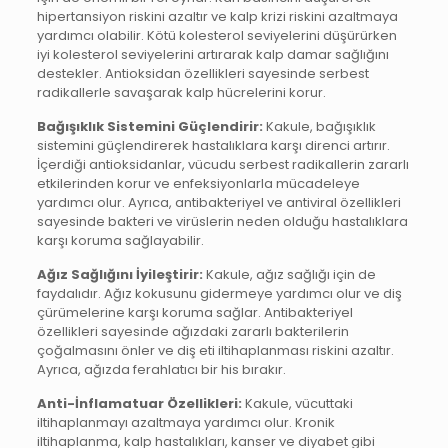
hipertansiyon riskini azaltır ve kalp krizi riskini azaltmaya
yardımcı olabilir. Kötü kolesterol seviyelerini düşürürken
iyi kolesterol seviyelerini artırarak kalp damar sağlığını
destekler. Antioksidan özellikleri sayesinde serbest
radikallerle savaşarak kalp hücrelerini korur.
Bağışıklık Sistemini Güçlendirir:
Kakule, bağışıklık
sistemini güçlendirerek hastalıklara karşı direnci artırır.
İçerdiği antioksidanlar, vücudu serbest radikallerin zararlı
etkilerinden korur ve enfeksiyonlarla mücadeleye
yardımcı olur. Ayrıca, antibakteriyel ve antiviral özellikleri
sayesinde bakteri ve virüslerin neden olduğu hastalıklara
karşı koruma sağlayabilir.
Ağız Sağlığını İyileştirir:
Kakule, ağız sağlığı için de
faydalıdır. Ağız kokusunu gidermeye yardımcı olur ve diş
çürümelerine karşı koruma sağlar. Antibakteriyel
özellikleri sayesinde ağızdaki zararlı bakterilerin
çoğalmasını önler ve diş eti iltihaplanması riskini azaltır.
Ayrıca, ağızda ferahlatıcı bir his bırakır.
Anti-İnflamatuar Özellikleri:
Kakule, vücuttaki
iltihaplanmayı azaltmaya yardımcı olur. Kronik
iltihaplanma, kalp hastalıkları, kanser ve diyabet gibi