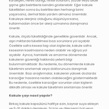
kurdeşen, nefes darlığı, hırıltılı solunum, yüzde veya dilde
şişme gibi belirtilerle kendini gösterebilir. Eğer kakule
tükettikten sonra bu belirtilerden herhangi birini
yaşarsanız, derhal tıbbi yardım almanız önemlidir.
Kakuleye alerjiniz olduğunu düşünüyorsanız,
kullanmadan önce bir alerji uzmanına danışmanız
önerilir.
Kakule, ölçülü tüketildiğinde genellikle güvenlidir. Ancak,
aşırı miktarda tüketilmesi bazı sorunlara yol açabilir.
Özellikle safra kesesi taşı olan kişilerde, kakule safra
kesesinin kasılmasına neden olabilir ve ağrıya yol
açabilir. Ayrıca, hamilelik ve emzirme döneminde
kakulenin güvenliği hakkında yeterli bilgi
bulunmamaktadır. Bu nedenle, bu dönemlerde kakule
tüketimini sınırlamak veya doktorunuza danışmak
önemlidir. Bazı araştırmalar, kakulenin yüksek dozlarda
karaciğer hasarına neden olabileceğini göstermektedir.
Bu nedenle, özellikle karaciğer sorunları olan kişilerin
dikkatli olması ve kakule tüketimini sınırlaması önerilir.
Kakule çayı nasıl yapılır?
Birkaç kakule kapsülünü hafifçe ezin, kaynar suya ekleyin
ve 5-10 dakika demleyin. Süzün ve dilerseniz bal veya