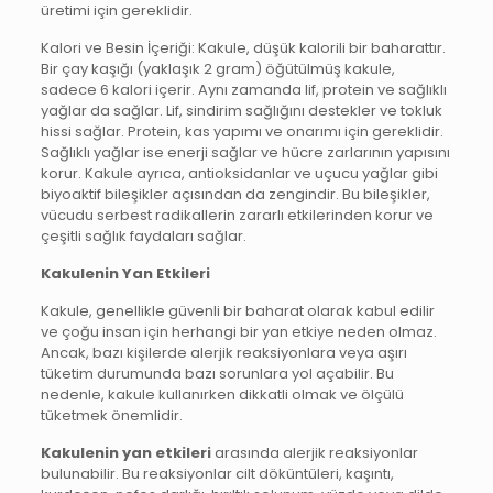
üretimi için gereklidir.
Kalori ve Besin İçeriği: Kakule, düşük kalorili bir baharattır.
Bir çay kaşığı (yaklaşık 2 gram) öğütülmüş kakule,
sadece 6 kalori içerir. Aynı zamanda lif, protein ve sağlıklı
yağlar da sağlar. Lif, sindirim sağlığını destekler ve tokluk
hissi sağlar. Protein, kas yapımı ve onarımı için gereklidir.
Sağlıklı yağlar ise enerji sağlar ve hücre zarlarının yapısını
korur. Kakule ayrıca, antioksidanlar ve uçucu yağlar gibi
biyoaktif bileşikler açısından da zengindir. Bu bileşikler,
vücudu serbest radikallerin zararlı etkilerinden korur ve
çeşitli sağlık faydaları sağlar.
Kakulenin Yan Etkileri
Kakule, genellikle güvenli bir baharat olarak kabul edilir
ve çoğu insan için herhangi bir yan etkiye neden olmaz.
Ancak, bazı kişilerde alerjik reaksiyonlara veya aşırı
tüketim durumunda bazı sorunlara yol açabilir. Bu
nedenle, kakule kullanırken dikkatli olmak ve ölçülü
tüketmek önemlidir.
Kakulenin yan etkileri
arasında alerjik reaksiyonlar
bulunabilir. Bu reaksiyonlar cilt döküntüleri, kaşıntı,