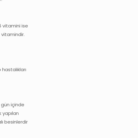
 vitamini ise
 vitamindir.
hastalıkları
, gün içinde
k yapılan
ı besinlerdir