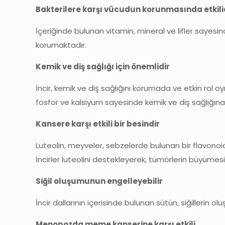
Bakterilere karşı vücudun korunmasında etkili
İçeriğinde bulunan vitamin, mineral ve lifler sayesi
korumaktadır.
Kemik ve diş sağlığı için önemlidir
İncir, kemik ve diş sağlığını korumada ve etkin rol
fosfor ve kalsiyum sayesinde kemik ve diş sağlığına 
Kansere karşı etkili bir besindir
Luteolin, meyveler, sebzelerde bulunan bir flavonoid
İncirler luteolini destekleyerek, tümörlerin büyüme
Siğil oluşumunun engelleyebilir
İncir dallarının içerisinde bulunan sütün, siğillerin
Menopozda meme kanserine karşı etkili