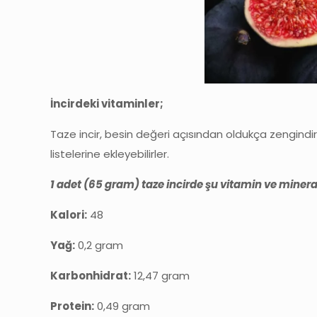
İncirdeki vitaminler;
Taze incir, besin değeri açısından oldukça zengindir. 
listelerine ekleyebilirler.
1 adet (65 gram) taze incirde şu vitamin ve minerall
Kalori:
48
Yağ:
0,2 gram
Karbonhidrat:
12,47 gram
Protein:
0,49 gram