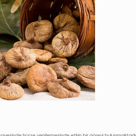
r sayesinde hücre yenilemesinde etkin bir görevi bulunmaktadı