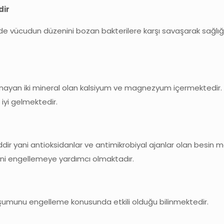
dir
nde vücudun düzenini bozan bakterilere karşı savaşarak sağlığı
 oynayan iki mineral olan kalsiyum ve magnezyum içermektedir.
iyi gelmektedir.
dir yani antioksidanlar ve antimikrobiyal ajanlar olan besin m
sini engellemeye yardımcı olmaktadır.
 oluşumunu engelleme konusunda etkili olduğu bilinmektedir.