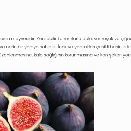
ğacının meyvesidir. Yenilebilir tohumlarla dolu, yumuşak ve çiğne
ve narin bir yapıya sahiptir. İncir ve yaprakları çeşitli besinler
 düzenlenmesine, kalp sağlığının korunmasına ve kan şekeri yö