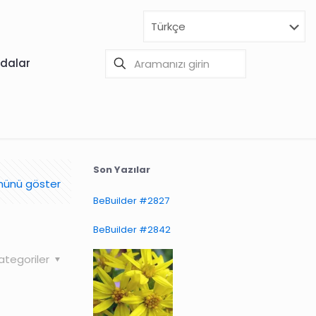
dalar
Son Yazılar
ünü göster
BeBuilder #2827
BeBuilder #2842
ategoriler