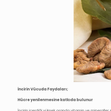
İncirin Vücuda Faydaları;
Hücre yenilenmesine katkıda bulunur
İncirin içerdiği yüksek oranda vitamin ve mineralle