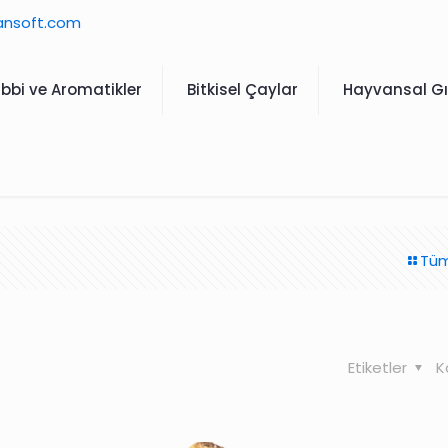
ansoft.com
ıbbi ve Aromatikler
Bitkisel Çaylar
Hayvansal Gı
Tüm
Etiketler
K