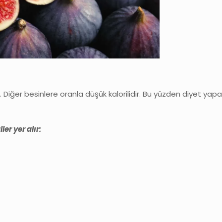
Diğer besinlere oranla düşük kalorilidir. Bu yüzden diyet yapan k
er yer alır: