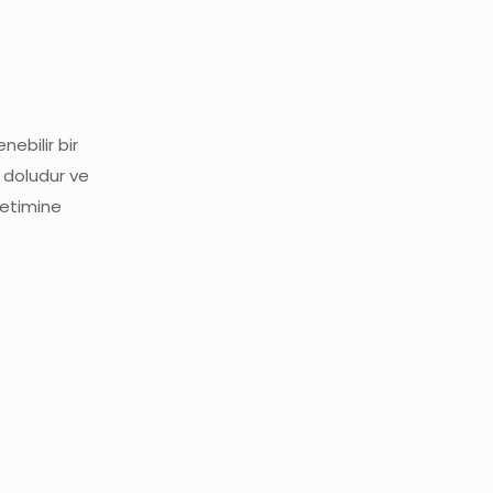
nebilir bir
le doludur ve
netimine