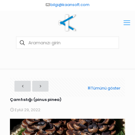
bilgi@kaansoft.com
Tümünü göster
Çamfıstığı (pinus pinea)
Eylül 29, 2022