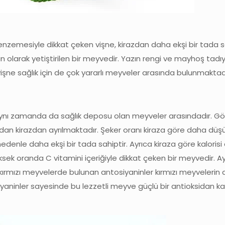
benzemesiyle dikkat çeken vişne, kirazdan daha ekşi bir tada sa
 olarak yetiştirilen bir meyvedir. Yazın rengi ve mayhoş tadıy
işne sağlık için de çok yararlı meyveler arasında bulunmaktadı
, aynı zamanda da sağlık deposu olan meyveler arasındadır. 
ndan kirazdan ayrılmaktadır. Şeker oranı kiraza göre daha düş
u nedenle daha ekşi bir tada sahiptir. Ayrıca kiraza göre kalori
Yüksek oranda C vitamini içeriğiyle dikkat çeken bir meyvedir.
m kırmızı meyvelerde bulunan antosiyaninler kırmızı meyvelerin
yaninler sayesinde bu lezzetli meyve güçlü bir antioksidan k