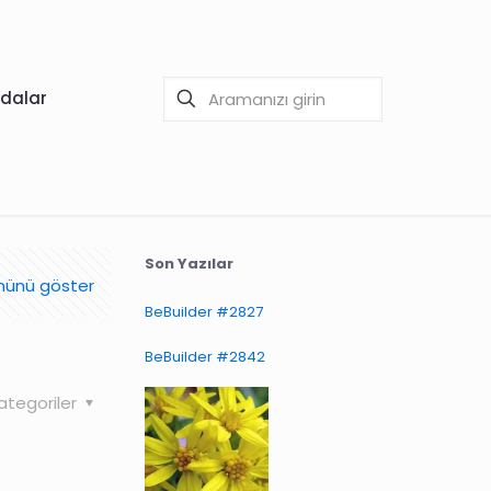
dalar
Son Yazılar
ünü göster
BeBuilder #2827
BeBuilder #2842
ategoriler