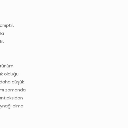
hiptir.
la
r.
Görünüm
ük olduğu
si daha düşük
 Aynı zamanda
 antioksidan
aynağı olma