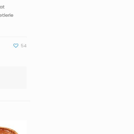
kat
etlerle
54