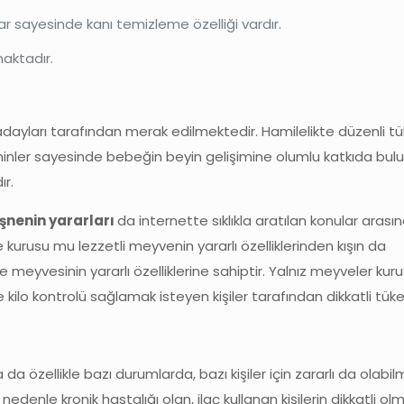
ar sayesinde kanı temizleme özelliği vardır.
maktadır.
adayları tarafından merak edilmektedir. Hamilelikte düzenli tü
minler sayesinde bebeğin beyin gelişimine olumlu katkıda bulu
ır.
işnenin yararları
da internette sıklıkla aratılan konular arasın
 kurusu mu lezzetli meyvenin yararlı özelliklerinden kışın da
 meyvesinin yararlı özelliklerine sahiptir. Yalnız meyveler ku
 kilo kontrolü sağlamak isteyen kişiler tarafından dikkatli tüket
da özellikle bazı durumlarda, bazı kişiler için zararlı da olabil
u nedenle kronik hastalığı olan, ilaç kullanan kişilerin dikkatli ol