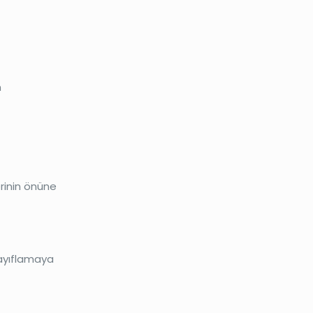
n
erinin önüne
zayıflamaya