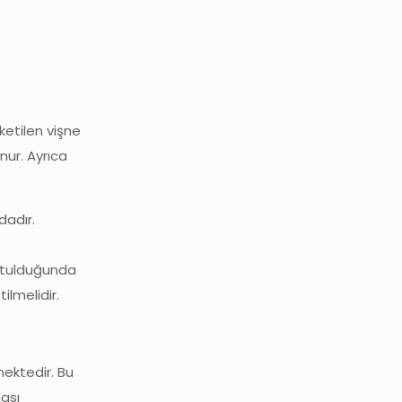
ketilen vişne
nur. Ayrıca
dadır.
rutulduğunda
ilmelidir.
mektedir. Bu
ması