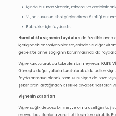
İçinde bulunan vitamin, mineral ve antioksidanl
Vişne suyunun zihni güçlendirme özelliği bulun
Böbrekler için faydalıdır.
Hamilelikte vişnenin faydaları
da özellikle anne 
içeriğindeki antosiyaninler sayesinde ve diğer vita
gebelikte anne sağlığının korunmasında da faydalıd
Vişne kurutularak da tüketilen bir meyvedir.
Kuru v
Güneşte doğal yollarla kurutularak elde edilen vişne
faydalanmaya olanak tanır. Kuru vişne de taze vişne
şeker oranı arttığından özellikle diyabet hastaları ve
Vişnenin Zararları
Vişne sağlık deposu bir meyve olma özelliğini taşısa 
meyve, bazı ilaçlarla zararlı etkileşimlere girebilir. B