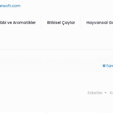
ansoft.com
ıbbi ve Aromatikler
Bitkisel Çaylar
Hayvansal Gı
Tüm
Etiketler
K