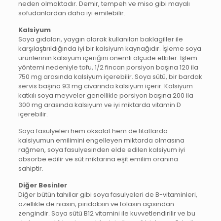
neden olmaktadır. Demir, tempeh ve miso gibi mayalı
sofudanlardan daha iyi emilebilir.
Kalsiyum
Soya gıdaları, yaygın olarak kullanılan baklagiller ile
karşılaştırıldığında iyi bir kalsiyum kaynağıdır. İşleme soya
ürünlerinin kalsiyum içeriğini önemli ölçüde etkiler. İşlem
yöntemi nedeniyle tofu, 1/2 fincan porsiyon başına 120 ila
750 mg arasında kalsiyum içerebilir. Soya sütü, bir bardak
servis başına 93 mg civarında kalsiyum içerir. Kalsiyum
katkılı soya meyveler genellikle porsiyon başına 200 ila
300 mg arasında kalsiyum ve iyi miktarda vitamin D
içerebilir.
Soya fasulyeleri hem oksalat hem de fitatlarda
kalsiyumun emilimini engelleyen miktarda olmasına
rağmen, soya fasulyesinden elde edilen kalsiyum iyi
absorbe edilir ve süt miktarına eşit emilim oranına
sahiptir.
Diğer Besinler
Diğer bütün tahıllar gibi soya fasulyeleri de B-vitaminleri,
özellikle de niasin, piridoksin ve folasin açısından
zengindir. Soya sütü B12 vitamini ile kuvvetlendirilir ve bu