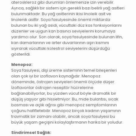
ateroskleroz gibi durumları önlemenize izin verebilir.
Ayrıca, sağlıklı bir sistem için gerekli bazı belirli yağ asitleri
bulunmaktadır. Bu yağ asitlerinin ikisi linoleik asit ve
linolenik asittir. Soya fasulyesinde önemli miktarda
bulunan bu iki yağ asidi, vücuttaki düz kas fonksiyonlarını
düzenler ve uygun kan basıncı seviyelerini korumaya
yardımcı olur. Son olarak, soya fasulyesinde bulunan lifin,
kan damarlarının ve arter duvarlarının aşırı kısmını
sıyırarak vücuttaki kolestrol seviyelerini düşürdüğü
gösterildi.
Menopoz:
Soya fasulyesi, dişi üreme sisteminin temel bileşenleri
olan çok iyi bir izoflavon kaynağıdır. Menopoz
döneminde, östrojen seviyeleri önemli ölçüde düşer.
İzoflavonlar östrojen reseptör hücrelerine
bağlanabiliyorlar, bu yüzden vücut böyle dramatik bir
düşüş yaşıyor gibi hissetmiyor. Bu, mide bulantısı, sıcak
basması ve açlık ağrısı gibi menopoz semptomlarının
çoğunu hafifletebilir. Menopoz birçok kadının yaşamının
travmatik bir zamanı olabilir, ancak soya fasulyesi bu
büyük yaşam geçişini kolaylaştırmanın harika bir yoludur.
Sindirimsel Sağlık: