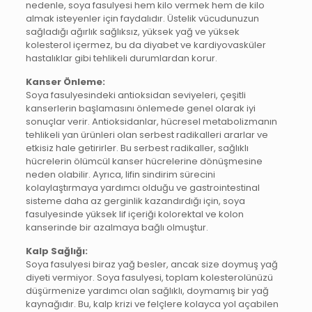
nedenle, soya fasulyesi hem kilo vermek hem de kilo
almak isteyenler için faydalıdır. Üstelik vücudunuzun
sağladığı ağırlık sağlıksız, yüksek yağ ve yüksek
kolesterol içermez, bu da diyabet ve kardiyovasküler
hastalıklar gibi tehlikeli durumlardan korur.
Kanser Önleme:
Soya fasulyesindeki antioksidan seviyeleri, çeşitli
kanserlerin başlamasını önlemede genel olarak iyi
sonuçlar verir. Antioksidanlar, hücresel metabolizmanın
tehlikeli yan ürünleri olan serbest radikalleri ararlar ve
etkisiz hale getirirler. Bu serbest radikaller, sağlıklı
hücrelerin ölümcül kanser hücrelerine dönüşmesine
neden olabilir. Ayrıca, lifin sindirim sürecini
kolaylaştırmaya yardımcı olduğu ve gastrointestinal
sisteme daha az gerginlik kazandırdığı için, soya
fasulyesinde yüksek lif içeriği kolorektal ve kolon
kanserinde bir azalmaya bağlı olmuştur.
Kalp Sağlığı:
Soya fasulyesi biraz yağ besler, ancak size doymuş yağ
diyeti vermiyor. Soya fasulyesi, toplam kolesterolünüzü
düşürmenize yardımcı olan sağlıklı, doymamış bir yağ
kaynağıdır. Bu, kalp krizi ve felçlere kolayca yol açabilen