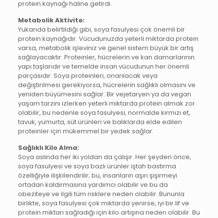
protein kaynağı haline getirdi.
Metabolik Aktivite:
Yukarıda belirtildiği gibi, soya fasulyesi çok önemli bir
protein kaynağıdır. Vücudunuzda yeterli miktarda protein
varsa, metabolik işleviniz ve genel sistem büyük bir artış
sağlayacaktır. Proteinler, hücrelerin ve kan damarlarının
yapı taşlarıdır ve temelde insan vücudunun her önemli
parçasıdır. Soya proteinleri, onarılacak veya
değiştirilmesi gerekiyorsa, hücrelerin sağlıklı olmasını ve
yeniden büyümesini sağlar. Bir vejetaryen ya da vegan
yaşam tarzını izlerken yeterli miktarda protein almak zor
olabilir, bu nedenle soya fasulyesi, normalde kırmızı et,
tavuk, yumurta, süt ürünleri ve balıklarda elde edilen
proteinler için mükemmel bir yedek sağlar.
Sağlıklı Kilo Alma:
Soya aslında her iki yoldan da çalışır. Her şeyden önce,
soya fasulyesi ve soya bazlı ürünler iştah bastırma
özelliğiyle ilişkilendirilir; bu, insanların aşırı şişirmeyi
ortadan kaldırmasına yardımcı olabilir ve bu da
obeziteye ve ilgili tüm risklere neden olabilir. Bununla
birlikte, soya fasulyesi çok miktarda yenirse, iyi bir lif ve
protein miktarı sağladığı için kilo artışına neden olabilir. Bu