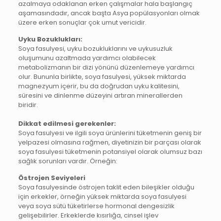
azalmaya odaklanan erken çalışmalar hala başlangıç
aşamasındadır, ancak başta Asya popülasyonları olmak
üzere erken sonuçlar çok umut vericidir.
Uyku Bozuklukları:
Soya fasulyesi, uyku bozukluklarını ve uykusuzluk
oluşumunu azaltmada yardımcı olabilecek
metabolizmanın bir dizi yönünü düzenlemeye yardımcı
olur. Bununla birlikte, soya fasulyesi, yüksek miktarda
magnezyum içerir, bu da doğrudan uyku kalitesini,
süresini ve dinlenme düzeyini artıran minerallerden
biridir.
Dikkat edilmesi gerekenler:
Soya fasulyesi ve ilgili soya ürünlerini tüketmenin geniş bir
yelpazesi olmasına rağmen, diyetinizin bir parçası olarak
soya fasulyesi tüketmenin potansiyel olarak olumsuz bazı
sağlık sorunları vardır. Örneğin:
Östrojen Seviyeleri
Soya fasulyesinde östrojen taklit eden bileşikler olduğu
için erkekler, örneğin yüksek miktarda soya fasulyesi
veya soya sütü tüketirlerse hormonal dengesizlik
gelişebilirler. Erkeklerde kısırlığa, cinsel işlev