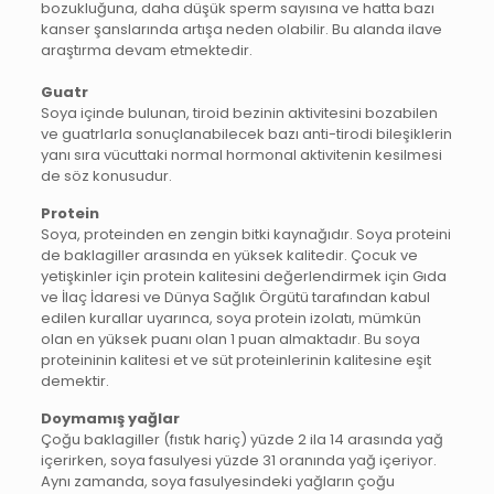
bozukluğuna, daha düşük sperm sayısına ve hatta bazı
kanser şanslarında artışa neden olabilir. Bu alanda ilave
araştırma devam etmektedir.
Guatr
Soya içinde bulunan, tiroid bezinin aktivitesini bozabilen
ve guatrlarla sonuçlanabilecek bazı anti-tirodi bileşiklerin
yanı sıra vücuttaki normal hormonal aktivitenin kesilmesi
de söz konusudur.
Protein
Soya, proteinden en zengin bitki kaynağıdır. Soya proteini
de baklagiller arasında en yüksek kalitedir. Çocuk ve
yetişkinler için protein kalitesini değerlendirmek için Gıda
ve İlaç İdaresi ve Dünya Sağlık Örgütü tarafından kabul
edilen kurallar uyarınca, soya protein izolatı, mümkün
olan en yüksek puanı olan 1 puan almaktadır. Bu soya
proteininin kalitesi et ve süt proteinlerinin kalitesine eşit
demektir.
Doymamış yağlar
Çoğu baklagiller (fıstık hariç) yüzde 2 ila 14 arasında yağ
içerirken, soya fasulyesi yüzde 31 oranında yağ içeriyor.
Aynı zamanda, soya fasulyesindeki yağların çoğu