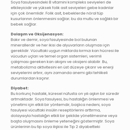
Soya fasulyesindeki B vitamini kompleks seviyeleri de
etkileyicidir ve yüksek folik asit seviyeleri gebe kadınlar
için çok önemlidir. Folik asit, bebeklerde nöral tüp
kusurlarının önlenmesini sağlar; bu da mutlu ve sağlıklı bir
bebek sağlar.
Dolaşım ve Oksijenasyon:
Bakır ve demir, soya fasulyesinde bol bulunan
minerallerdir ve her ikisi de alyuvarların oluşması için
gereklidir. Vücuttaki uygun miktarda kırmızı kan hücresi ile
vücudun uçları ve temel organ sistemleri, verimli
çalışması gereken kan akışını ve oksijeni alabilir. Bu,
metabolizma aktivitesini en üst düzeye çıkarır ve enerji
seviyelerini artırır, aynı zamanda anemi gibi tehlikeli
durumlardan kaçınır.
Diyabet:
Bu korkunç hastalık, küresel nüfusta on yılı aşkın bir süredir
artmaktadır. Soya fasulyesi, bu hastalığın önlenmesi ve
yönetimi için etkili bir yöntemdir, başlıca nedeni, soya
fasulyesi vücuttaki insülin reseptörlerini arttırma,
dolayısıyla hastalığın etkili bir şekilde yönetilmesine veya
başta oluşmasını önleme yeteneğini göstermiştir. Soya
ürünlerinin bu tip soya ilişkisi ile Tip 2 diyabetteki