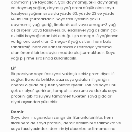
doymamış ve faydalıdır. Çok doymamış, tekli doymamış
ve doymuş yağlar, doymuş yağ oranı düşük olan soya
fasulyesi yağının sırasıyla yüzde 63, yüzde 23 ve yüzde
14’ünü oluşturmaktadır. Soya fasulyesinin çoklu
doymamış yağ içeriği, linolenik asit veya omega-3 yağ
asidi içerir. Soya fasulyesi, bu esansiyel yağ asidinin çok
az bitki kaynağından biri olduğu için omega-3 yağlarının
varlığı onu özel kılar. Omega-3 yağ asitleri, hem kalp
rahatsızlığı hem de kanser riskini azaltmaya yardımcı
olan önemli bir besleyici madde oluşturmaktadır. Soya
yağı pişirme sırasında kullanılabilir.
Lif
Bir porsiyon soya fasulyesi yaklaşık sekiz gram diyet lifi
sağlar. Bununla birlikte, bazı soya gıdaları lif içeriğini
önemli ölçüde düşüren yollarla işlenir. Tofu ve soya unu
çok az elyaf içerirken, tempeh, soya unu ve dokulu soya
proteini gibi fasulyeyi tamamen tüketen soya gıdaları
elyaf açısından yüksektir.
Demir
Soya demir açısından zengindir. Bununla birlikte, hem
fitatlı hem de soya proteini, demir emilimini azaltmakta ve
soya fasulyesindeki demirin iyi absorbe edilmemesine