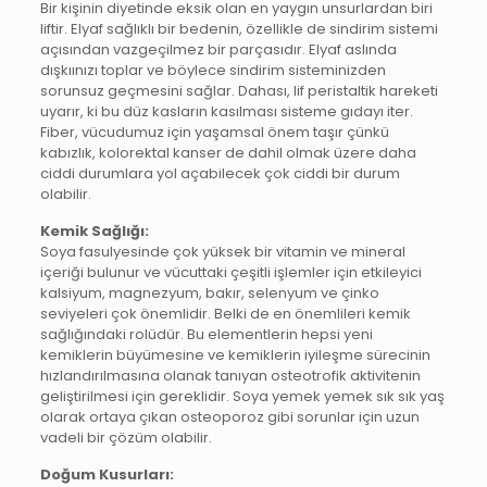
Bir kişinin diyetinde eksik olan en yaygın unsurlardan biri
liftir. Elyaf sağlıklı bir bedenin, özellikle de sindirim sistemi
açısından vazgeçilmez bir parçasıdır. Elyaf aslında
dışkıınızı toplar ve böylece sindirim sisteminizden
sorunsuz geçmesini sağlar. Dahası, lif peristaltik hareketi
uyarır, ki bu düz kasların kasılması sisteme gıdayı iter.
Fiber, vücudumuz için yaşamsal önem taşır çünkü
kabızlık, kolorektal kanser de dahil olmak üzere daha
ciddi durumlara yol açabilecek çok ciddi bir durum
olabilir.
Kemik Sağlığı:
Soya fasulyesinde çok yüksek bir vitamin ve mineral
içeriği bulunur ve vücuttaki çeşitli işlemler için etkileyici
kalsiyum, magnezyum, bakır, selenyum ve çinko
seviyeleri çok önemlidir. Belki de en önemlileri kemik
sağlığındaki rolüdür. Bu elementlerin hepsi yeni
kemiklerin büyümesine ve kemiklerin iyileşme sürecinin
hızlandırılmasına olanak tanıyan osteotrofik aktivitenin
geliştirilmesi için gereklidir. Soya yemek yemek sık sık yaş
olarak ortaya çıkan osteoporoz gibi sorunlar için uzun
vadeli bir çözüm olabilir.
Doğum Kusurları: