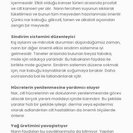
içermesidir. Etkili olduğu kanser türleri arasında prostat
ve cilt kanseri yer alır. Narın tercihen suyunun sıkılarak
tüketilmesi ve bunun tüm meyveden hazırlanması önerilir.
Çünkü nar kabuğu; glikozit, tanen ve alkaloit açısından
zengin bir meyvedir.
Sindirim sistemini düzenleyici
Kış aylarını ve mikrobik durumları düşündüğümüz zaman,
narın bir diğer önemli etkisi sindirim sistemine iyi
gelmesidir. Taneler arasında bulunan beyaz tabaka,
mide için oldukça yararlıdır. Bu tabakanın faydası ile
birlikte mide güçlenir. Sindirim sistemini düzene sokmak
için, nar kabuğu kaynatılarak soğumaya bırakılır. Daha
sonrasında bal ile tatlandırılarak içilir.
Hücrelerin yenilenmesine yardımcı oluyor
Nar, cilt hücrelerinin ve dokularının yenilenmesinde görev
alacak birçok yararlı maddeyi içinde barındırır. Bu şekilde
yaralar hızlı bir şekilde iyileşir; dermis veya epidermis
olarak adlandırılan cilt hastalıkları da önemli ölçülerde
önlenir.
Yağ üretimini yavaşlatıyor
Narın faydaları bu saydıklarımızla da bitmiyor. Yapılan