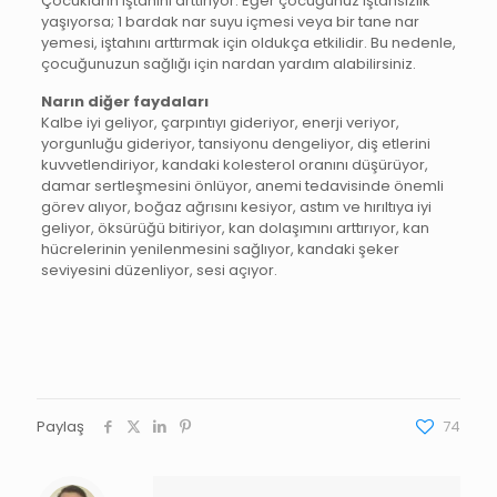
Çocukların iştahını arttırıyor. Eğer çocuğunuz iştahsızlık
yaşıyorsa; 1 bardak nar suyu içmesi veya bir tane nar
yemesi, iştahını arttırmak için oldukça etkilidir. Bu nedenle,
çocuğunuzun sağlığı için nardan yardım alabilirsiniz.
Narın diğer faydaları
Kalbe iyi geliyor, çarpıntıyı gideriyor, enerji veriyor,
yorgunluğu gideriyor, tansiyonu dengeliyor, diş etlerini
kuvvetlendiriyor, kandaki kolesterol oranını düşürüyor,
damar sertleşmesini önlüyor, anemi tedavisinde önemli
görev alıyor, boğaz ağrısını kesiyor, astım ve hırıltıya iyi
geliyor, öksürüğü bitiriyor, kan dolaşımını arttırıyor, kan
hücrelerinin yenilenmesini sağlıyor, kandaki şeker
seviyesini düzenliyor, sesi açıyor.
Paylaş
74