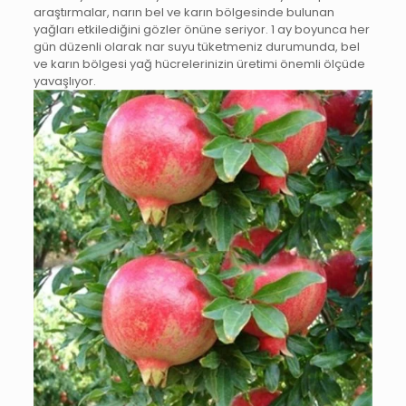
araştırmalar, narın bel ve karın bölgesinde bulunan
yağları etkilediğini gözler önüne seriyor. 1 ay boyunca her
gün düzenli olarak nar suyu tüketmeniz durumunda, bel
ve karın bölgesi yağ hücrelerinizin üretimi önemli ölçüde
yavaşlıyor.