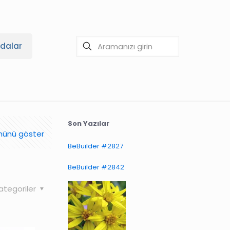
dalar
Son Yazılar
ünü göster
BeBuilder #2827
BeBuilder #2842
ategoriler