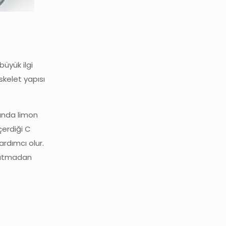
üyük ilgi
skelet yapısı
manda limon
içerdiği C
ardımcı olur.
 yatmadan