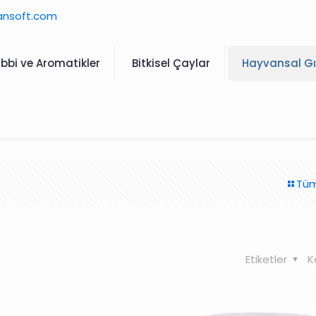
ansoft.com
ıbbi ve Aromatikler
Bitkisel Çaylar
Hayvansal Gı
Tüm
Etiketler
K