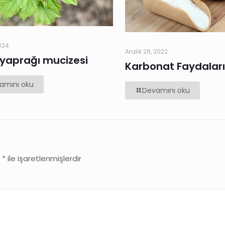
024
Aralık 26, 2022
 yaprağı mucizesi
Karbonat Faydalar
amını oku
Devamını oku
r
*
ile işaretlenmişlerdir