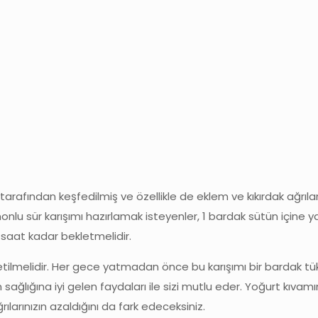
rafından keşfedilmiş ve özellikle de eklem ve kıkırdak ağrılar
imonlu sür karışımı hazırlamak isteyenler, 1 bardak sütün içine 
 saat kadar bekletmelidir.
etilmelidir. Her gece yatmadan önce bu karışımı bir bardak t
m sağlığına iyi gelen faydaları ile sizi mutlu eder. Yoğurt kıva
larınızın azaldığını da fark edeceksiniz.