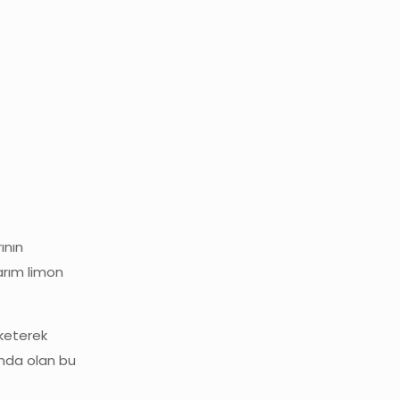
ının
yarım limon
üketerek
mında olan bu