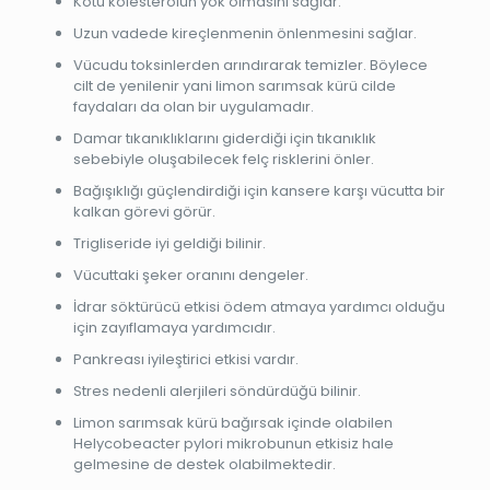
Kötü kolesterolün yok olmasını sağlar.
Uzun vadede kireçlenmenin önlenmesini sağlar.
Vücudu toksinlerden arındırarak temizler. Böylece
cilt de yenilenir yani limon sarımsak kürü cilde
faydaları da olan bir uygulamadır.
Damar tıkanıklıklarını giderdiği için tıkanıklık
sebebiyle oluşabilecek felç risklerini önler.
Bağışıklığı güçlendirdiği için kansere karşı vücutta bir
kalkan görevi görür.
Trigliseride iyi geldiği bilinir.
Vücuttaki şeker oranını dengeler.
İdrar söktürücü etkisi ödem atmaya yardımcı olduğu
için zayıflamaya yardımcıdır.
Pankreası iyileştirici etkisi vardır.
Stres nedenli alerjileri söndürdüğü bilinir.
Limon sarımsak kürü bağırsak içinde olabilen
Helycobeacter pylori mikrobunun etkisiz hale
gelmesine de destek olabilmektedir.