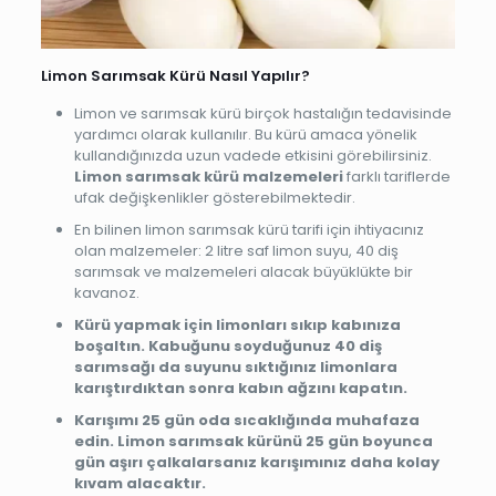
Limon Sarımsak Kürü Nasıl Yapılır?
Limon ve sarımsak kürü birçok hastalığın tedavisinde
yardımcı olarak kullanılır. Bu kürü amaca yönelik
kullandığınızda uzun vadede etkisini görebilirsiniz.
Limon sarımsak kürü malzemeleri
farklı tariflerde
ufak değişkenlikler gösterebilmektedir.
En bilinen limon sarımsak kürü tarifi için ihtiyacınız
olan malzemeler: 2 litre saf limon suyu, 40 diş
sarımsak ve malzemeleri alacak büyüklükte bir
kavanoz.
Kürü yapmak için limonları sıkıp kabınıza
boşaltın. Kabuğunu soyduğunuz 40 diş
sarımsağı da suyunu sıktığınız limonlara
karıştırdıktan sonra kabın ağzını kapatın.
Karışımı 25 gün oda sıcaklığında muhafaza
edin. Limon sarımsak kürünü 25 gün boyunca
gün aşırı çalkalarsanız karışımınız daha kolay
kıvam alacaktır.