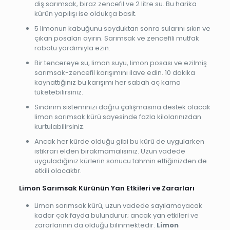
diş sarımsak, biraz zencefil ve 2 litre su. Bu harika
kürün yapılışı ise oldukça basit.
5 limonun kabuğunu soyduktan sonra sularını sıkın ve
çıkan posaları ayırın. Sarımsak ve zencefili mutfak
robotu yardımıyla ezin.
Bir tencereye su, limon suyu, limon posası ve ezilmiş
sarımsak-zencefil karışımını ilave edin. 10 dakika
kaynattığınız bu karışımı her sabah aç karna
tüketebilirsiniz.
Sindirim sisteminizi doğru çalışmasına destek olacak
limon sarımsak kürü sayesinde fazla kilolarınızdan
kurtulabilirsiniz.
Ancak her kürde olduğu gibi bu kürü de uygularken
istikrarı elden bırakmamalısınız. Uzun vadede
uyguladığınız kürlerin sonucu tahmin ettiğinizden de
etkili olacaktır.
Limon Sarımsak Kürünün Yan Etkileri ve Zararları
Limon sarımsak kürü, uzun vadede sayılamayacak
kadar çok fayda bulundurur; ancak yan etkileri ve
zararlarının da olduğu bilinmektedir.
Limon