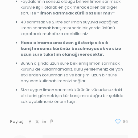
Faydalarının sonsuz olduğu bilinen limon sarımsak
kürüyle ilgili olarak en çok merak edilen bir diğer
soru ise
“limon sarımsak kürü bozulur mu?”
40 sarımsak ve 2 litre saf limon suyuyla yaptığınız
limon sarımsak karışımını serin bir yerde üstünü
kapatarak muhafaza edebilirsiniz.
Hava almamasına özen gösterip sık sık
karıştırırsanız kürünüz bozulmayacak ve size
uzun süre tüketim olanağı verecektir.
Bunun dışında uzun süre beklemiş limon sarımsak
kürünü de kullanmamanız, kürü yenilemeniz de yan
etkilerden korunmanıza ve karışımı uzun bir süre
boyunca kullanabilmenizi sağlar.
Size uygun limon sarımsak kürünün vücudunuzdaki
etkilerini görmek için kür karışımını doğru bir şekilde
saklayabilmeniz önem taşır.
Paylaş
86