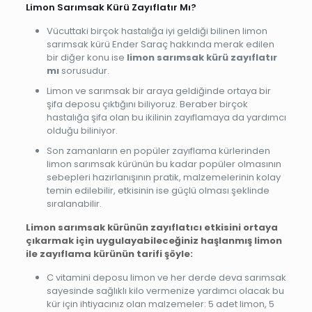
Limon Sarımsak Kürü Zayıflatır Mı?
Vücuttaki birçok hastalığa iyi geldiği bilinen limon
sarımsak kürü Ender Saraç hakkında merak edilen
bir diğer konu ise
limon sarımsak kürü zayıflatır
mı
sorusudur.
Limon ve sarımsak bir araya geldiğinde ortaya bir
şifa deposu çıktığını biliyoruz. Beraber birçok
hastalığa şifa olan bu ikilinin zayıflamaya da yardımcı
olduğu biliniyor.
Son zamanların en popüler zayıflama kürlerinden
limon sarımsak kürünün bu kadar popüler olmasının
sebepleri hazırlanışının pratik, malzemelerinin kolay
temin edilebilir, etkisinin ise güçlü olması şeklinde
sıralanabilir.
Limon sarımsak kürünün zayıflatıcı etkisini ortaya
çıkarmak için uygulayabileceğiniz haşlanmış limon
ile zayıflama kürünün tarifi şöyle:
C vitamini deposu limon ve her derde deva sarımsak
sayesinde sağlıklı kilo vermenize yardımcı olacak bu
kür için ihtiyacınız olan malzemeler: 5 adet limon, 5