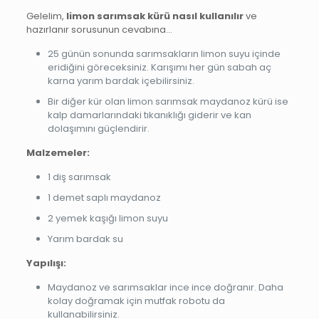
Gelelim,
limon sarımsak kürü nasıl kullanılır
ve
hazırlanır sorusunun cevabına…
25 günün sonunda sarımsakların limon suyu içinde
eridiğini göreceksiniz. Karışımı her gün sabah aç
karna yarım bardak içebilirsiniz.
Bir diğer kür olan limon sarımsak maydanoz kürü ise
kalp damarlarındaki tıkanıklığı giderir ve kan
dolaşımını güçlendirir.
Malzemeler:
1 diş sarımsak
1 demet saplı maydanoz
2 yemek kaşığı limon suyu
Yarım bardak su
Yapılışı:
Maydanoz ve sarımsaklar ince ince doğranır. Daha
kolay doğramak için mutfak robotu da
kullanabilirsiniz.