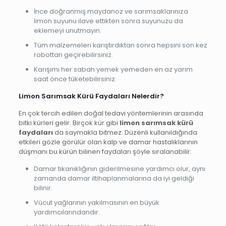
İnce doğranmış maydanoz ve sarımsaklarınıza
limon suyunu ilave ettikten sonra suyunuzu da
eklemeyi unutmayın.
Tüm malzemeleri karıştırdıktan sonra hepsini son kez
robottan geçirebilirsiniz.
Karışımı her sabah yemek yemeden en az yarım
saat önce tüketebilirsiniz.
Limon Sarımsak Kürü Faydaları Nelerdir?
En çok tercih edilen doğal tedavi yöntemlerinin arasında
bitki kürleri gelir. Birçok kür gibi
limon sarımsak kürü
faydaları
da saymakla bitmez. Düzenli kullanıldığında
etkileri gözle görülür olan kalp ve damar hastalıklarının
düşmanı bu kürün bilinen faydaları şöyle sıralanabilir:
Damar tıkanıklığının giderilmesine yardımcı olur, aynı
zamanda damar iltihaplanmalarına da iyi geldiği
bilinir.
Vücut yağlarının yakılmasının en büyük
yardımcılarındandır.