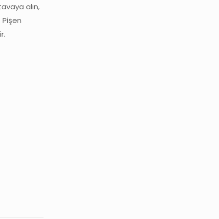
tavaya alın,
. Pişen
r.