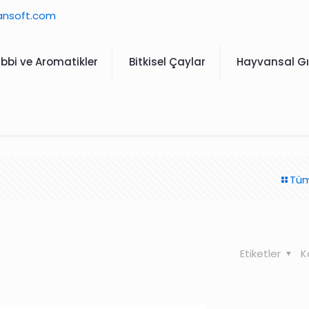
ansoft.com
ıbbi ve Aromatikler
Bitkisel Çaylar
Hayvansal Gı
Tüm
Etiketler
K