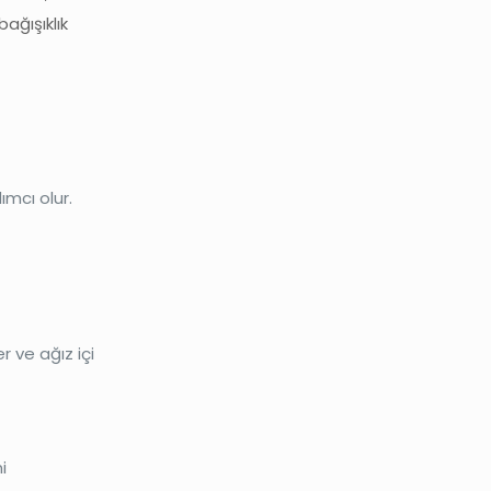
ağışıklık
ımcı olur.
er ve ağız içi
i