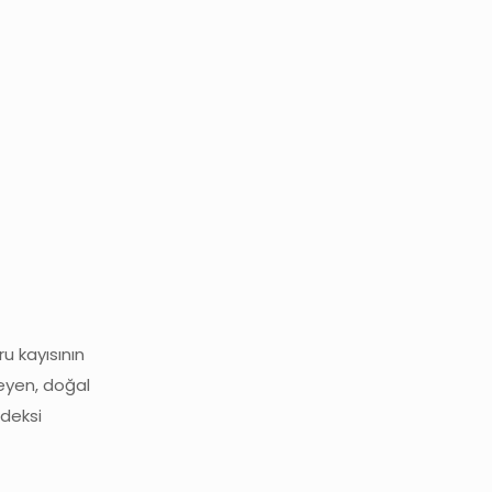
u kayısının
meyen, doğal
ndeksi