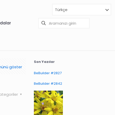
dalar
Son Yazılar
ünü göster
BeBuilder #2827
BeBuilder #2842
ategoriler