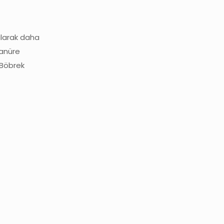
rularak daha
yanüre
. Böbrek