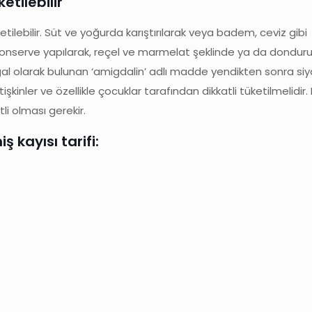
tilebilir
etilebilir. Süt ve yoğurda karıştırılarak veya badem, ceviz gibi
rak, konserve yapılarak, reçel ve marmelat şeklinde ya da dondu
doğal olarak bulunan ‘amigdalin’ adlı madde yendikten sonra si
kinler ve özellikle çocuklar tarafından dikkatli tüketilmelidir
li olması gerekir.
ş kayısı tarifi: