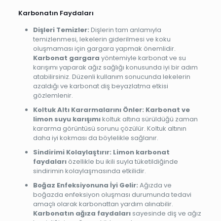
Karbonatın Faydaları
Dişleri Temizler:
Dişlerin tam anlamıyla
temizlenmesi, lekelerin giderilmesi ve koku
oluşmaması için gargara yapmak önemlidir.
Karbonat gargara
yöntemiyle karbonat ve su
karışımı yaparak ağız sağlığı konusunda iyi bir adım
atabilirsiniz. Düzenli kullanım sonucunda lekelerin
azaldığı ve karbonat diş beyazlatma etkisi
gözlemlenir.
Koltuk Altı Kararmalarını Önler: Karbonat ve
limon suyu karışımı
koltuk altına sürüldüğü zaman
kararma görüntüsü sorunu çözülür. Koltuk altının
daha iyi kokması da böylelikle sağlanır.
Sindirimi Kolaylaştırır: Limon karbonat
faydaları
özellikle bu ikili suyla tüketildiğinde
sindirimin kolaylaşmasında etkilidir.
Boğaz Enfeksiyonuna İyi Gelir:
Ağızda ve
boğazda enfeksiyon oluşması durumunda tedavi
amaçlı olarak karbonattan yardım alınabilir.
Karbonatın ağıza faydaları
sayesinde diş ve ağız