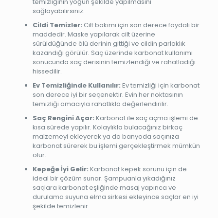
temizliğinin yoğun şekilde yapılmasını
sağlayabilirsiniz.
Cildi Temizler:
Cilt bakımı için son derece faydalı bir
maddedir. Maske yapılarak cilt üzerine
sürüldüğünde ölü derinin gittiği ve cildin parlaklık
kazandığı görülür. Saç üzerinde karbonat kullanımı
sonucunda saç derisinin temizlendiği ve rahatladığı
hissedilir.
Ev Temizliğinde Kullanılır:
Ev temizliği için karbonat
son derece iyi bir seçenektir. Evin her noktasının
temizliği amacıyla rahatlıkla değerlendirilir.
Saç Rengini Açar:
Karbonat ile saç açma işlemi de
kısa sürede yapılır. Kolaylıkla bulacağınız birkaç
malzemeyi ekleyerek ya da banyoda saçınıza
karbonat sürerek bu işlemi gerçekleştirmek mümkün
olur.
Kepeğe İyi Gelir:
Karbonat kepek sorunu için de
ideal bir çözüm sunar. Şampuanla yıkadığınız
saçlara karbonat eşliğinde masaj yapınca ve
durulama suyuna elma sirkesi ekleyince saçlar en iyi
şekilde temizlenir.