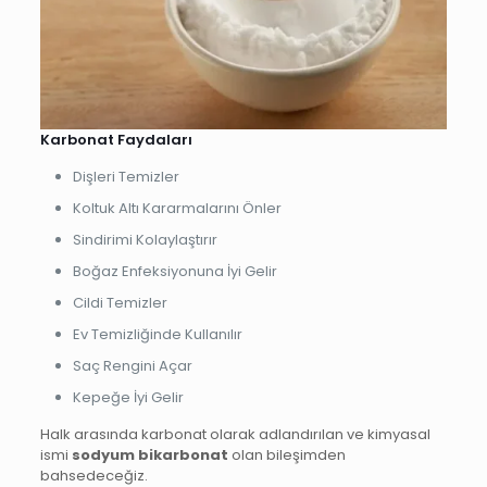
Karbonat Faydaları
Dişleri Temizler
Koltuk Altı Kararmalarını Önler
Sindirimi Kolaylaştırır
Boğaz Enfeksiyonuna İyi Gelir
Cildi Temizler
Ev Temizliğinde Kullanılır
Saç Rengini Açar
Kepeğe İyi Gelir
Halk arasında karbonat olarak adlandırılan ve kimyasal
ismi
sodyum bikarbonat
olan bileşimden
bahsedeceğiz.