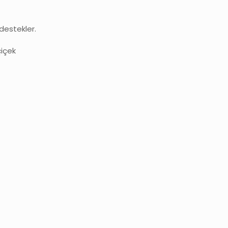
destekler.
çiçek