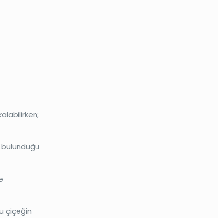
alabilirken;
da bulunduğu
e
bu çiçeğin