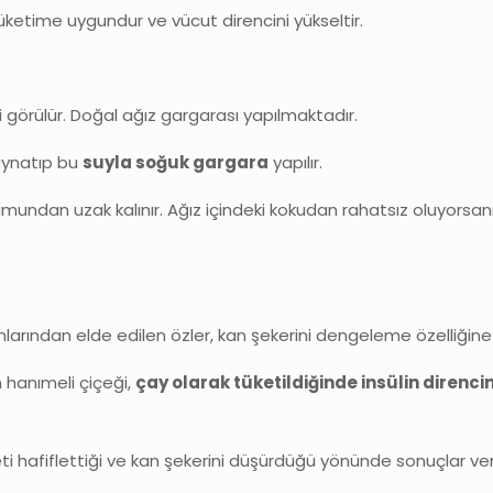
üketime uygundur ve vücut direncini yükseltir.
i görülür. Doğal ağız gargarası yapılmaktadır.
aynatıp bu
suyla soğuk gargara
yapılır.
umundan uzak kalınır. Ağız içindeki kokudan rahatsız oluyors
arından elde edilen özler, kan şekerini dengeleme özelliğine 
n hanımeli çiçeği,
çay olarak tüketildiğinde insülin direncin
eti hafiflettiği ve kan şekerini düşürdüğü yönünde sonuçlar ve