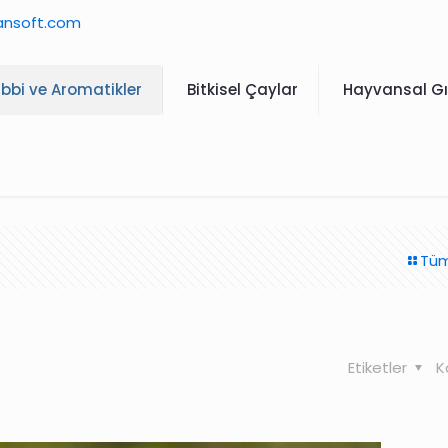
ansoft.com
ıbbi ve Aromatikler
Bitkisel Çaylar
Hayvansal Gı
Tüm
Etiketler
K