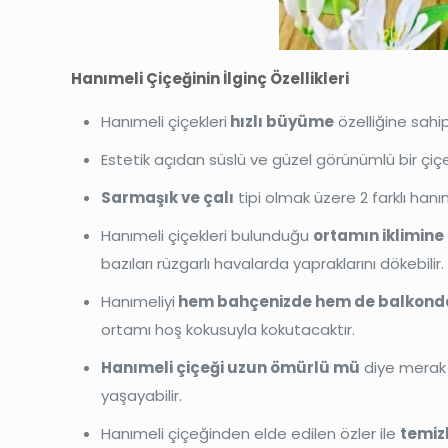
Hanımeli Çiçeğinin İlginç Özellikleri
Hanımeli çiçekleri
hızlı büyüme
özelliğine sahip
Estetik açıdan süslü ve güzel görünümlü bir çiçe
Sarmaşık ve çalı
tipi olmak üzere 2 farklı hanım
Hanımeli çiçekleri bulunduğu
ortamın iklimine
bazıları rüzgarlı havalarda yapraklarını dökebilir.
Hanımeliyi
hem bahçenizde hem de balkonda
ortamı hoş kokusuyla kokutacaktır.
Hanımeli çiçeği uzun ömürlü mü
diye merak 
yaşayabilir.
Hanımeli çiçeğinden elde edilen özler ile
temiz