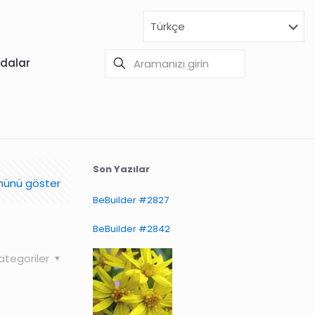
dalar
Son Yazılar
ünü göster
BeBuilder #2827
BeBuilder #2842
ategoriler