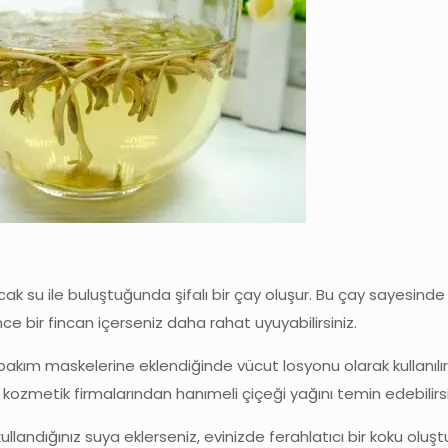
sıcak su ile buluştuğunda şifalı bir çay oluşur. Bu çay sayesin
nce bir fincan içerseniz daha rahat uyuyabilirsiniz.
 bakım maskelerine eklendiğinde vücut losyonu olarak kullanılır.
iz kozmetik firmalarından hanımeli çiçeği yağını temin edebilirsi
llandığınız suya eklerseniz, evinizde ferahlatıcı bir koku oluştur