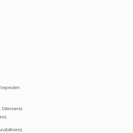
de tepeden
 Dilerseniz
niz.
abilirsiniz.