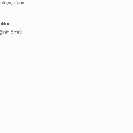
li çiçeğinin
kları
eğinin ömrü