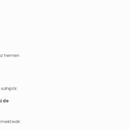
anız hemen
sahiptir.
i de
rmektedir.