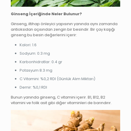
Ginseng İçeriğinde Neler Bulunur?
Ginseng, iltihap önleyici yapısının yanında aynı zamanda
antioksidan açısından zengin bir besindir. Bir çay kaşığı
ginseng bu besin değerlerini içerir:
Kalori: 1.6
Sodyum: 0.3 mg
Karbonhidratlar: 0.4 gr
Potasyum 8.3 mg
C Vitamini: %0,2 RDI (Günlük Alım Miktarı)
Demir: %0,1 RDI
Bunun yanında ginseng, C vitamini içerir. B1, B12, B2
vitamini ve folik asit gibi diğer vitaminleri de barındırır.