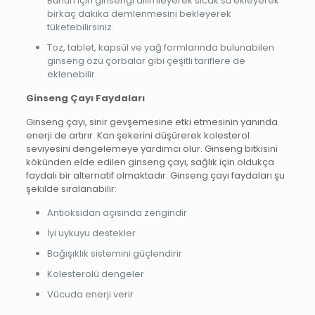
Bunun için ginsengi dilimleyerek sıcak su ekleyerek
birkaç dakika demlenmesini bekleyerek
tüketebilirsiniz.
Toz, tablet, kapsül ve yağ formlarında bulunabilen
ginseng özü çorbalar gibi çeşitli tariflere de
eklenebilir.
Ginseng Çayı Faydaları
Ginseng çayı, sinir gevşemesine etki etmesinin yanında
enerji de artırır. Kan şekerini düşürerek kolesterol
seviyesini dengelemeye yardımcı olur. Ginseng bitkisini
kökünden elde edilen ginseng çayı, sağlık için oldukça
faydalı bir alternatif olmaktadır. Ginseng çayı faydaları şu
şekilde sıralanabilir:
Antioksidan açısında zengindir
İyi uykuyu destekler
Bağışıklık sistemini güçlendirir
Kolesterolü dengeler
Vücuda enerji verir