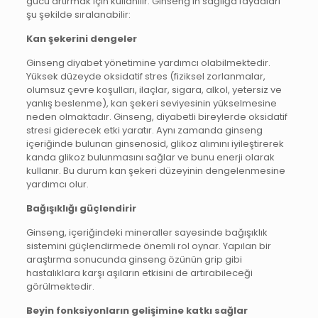
gücü artırmak için kullanılır. Ginseng’in sağlığa faydaları
şu şekilde sıralanabilir:
Kan şekerini dengeler
Ginseng diyabet yönetimine yardımcı olabilmektedir.
Yüksek düzeyde oksidatif stres (fiziksel zorlanmalar,
olumsuz çevre koşulları, ilaçlar, sigara, alkol, yetersiz ve
yanlış beslenme), kan şekeri seviyesinin yükselmesine
neden olmaktadır. Ginseng, diyabetli bireylerde oksidatif
stresi giderecek etki yaratır. Aynı zamanda ginseng
içeriğinde bulunan ginsenosid, glikoz alımını iyileştirerek
kanda glikoz bulunmasını sağlar ve bunu enerji olarak
kullanır. Bu durum kan şekeri düzeyinin dengelenmesine
yardımcı olur.
Bağışıklığı güçlendirir
Ginseng, içeriğindeki mineraller sayesinde bağışıklık
sistemini güçlendirmede önemli rol oynar. Yapılan bir
araştırma sonucunda ginseng özünün grip gibi
hastalıklara karşı aşıların etkisini de artırabileceği
görülmektedir.
Beyin fonksiyonların gelişimine katkı sağlar