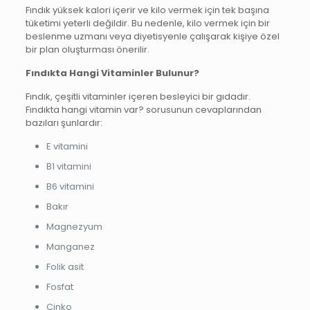
Fındık yüksek kalori içerir ve kilo vermek için tek başına
tüketimi yeterli değildir. Bu nedenle, kilo vermek için bir
beslenme uzmanı veya diyetisyenle çalışarak kişiye özel
bir plan oluşturması önerilir.
Fındıkta Hangi Vitaminler Bulunur?
Fındık, çeşitli vitaminler içeren besleyici bir gıdadır.
Fındıkta hangi vitamin var? sorusunun cevaplarından
bazıları şunlardır:
E vitamini
B1 vitamini
B6 vitamini
Bakır
Magnezyum
Manganez
Folik asit
Fosfat
Çinko