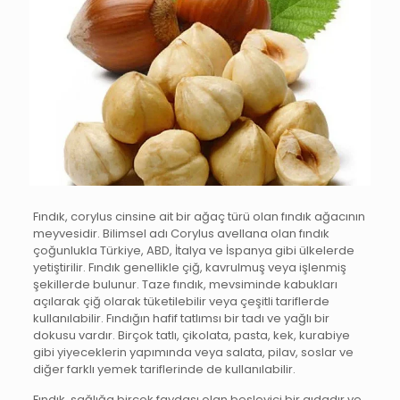
Fındık, corylus cinsine ait bir ağaç türü olan fındık ağacının
meyvesidir. Bilimsel adı Corylus avellana olan fındık
çoğunlukla Türkiye, ABD, İtalya ve İspanya gibi ülkelerde
yetiştirilir. Fındık genellikle çiğ, kavrulmuş veya işlenmiş
şekillerde bulunur. Taze fındık, mevsiminde kabukları
açılarak çiğ olarak tüketilebilir veya çeşitli tariflerde
kullanılabilir. Fındığın hafif tatlımsı bir tadı ve yağlı bir
dokusu vardır. Birçok tatlı, çikolata, pasta, kek, kurabiye
gibi yiyeceklerin yapımında veya salata, pilav, soslar ve
diğer farklı yemek tariflerinde de kullanılabilir.
Fındık, sağlığa birçok faydası olan besleyici bir gıdadır ve