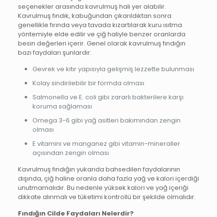
seçenekler arasında kavrulmuş hali yer alabilir.
Kavrulmuş fındık, kabuğundan çıkarıldıktan sonra
genellikle fırında veya tavada kızartılarak kuru ısıtma
yöntemiyle elde edilir ve çiğ haliyle benzer oranlarda
besin değerleri içerir. Genel olarak kavrulmuş fındığın
bazı faydaları şunlardır:
Gevrek ve kıtır yapısıyla gelişmiş lezzette bulunması
Kolay sindirilebilir bir formda olması
Salmonella ve E. coli gibi zararlı bakterilere karşı
koruma sağlaması
Omega 3-6 gibi yağ asitleri bakımından zengin
olması
E vitamini ve manganez gibi vitamin-mineraller
açısından zengin olması
Kavrulmuş fındığın yukarıda bahsedilen faydalarının
dışında, çiğ haline oranla daha fazla yağ ve kalori içerdiği
unutmamalıdır. Bu nedenle yüksek kalori ve yağ içeriği
dikkate alınmalı ve tüketimi kontrollü bir şekilde olmalıdır.
Fındığın Cilde Faydaları Nelerdir?