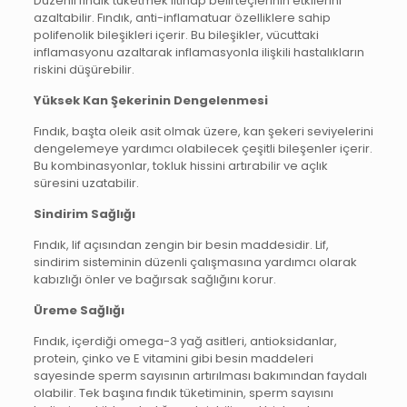
Düzenli fındık tüketmek iltihap belirteçlerinin etkilerini
azaltabilir. Fındık, anti-inflamatuar özelliklere sahip
polifenolik bileşikleri içerir. Bu bileşikler, vücuttaki
inflamasyonu azaltarak inflamasyonla ilişkili hastalıkların
riskini düşürebilir.
Yüksek Kan Şekerinin Dengelenmesi
Fındık, başta oleik asit olmak üzere, kan şekeri seviyelerini
dengelemeye yardımcı olabilecek çeşitli bileşenler içerir.
Bu kombinasyonlar, tokluk hissini artırabilir ve açlık
süresini uzatabilir.
Sindirim Sağlığı
Fındık, lif açısından zengin bir besin maddesidir. Lif,
sindirim sisteminin düzenli çalışmasına yardımcı olarak
kabızlığı önler ve bağırsak sağlığını korur.
Üreme Sağlığı
Fındık, içerdiği omega-3 yağ asitleri, antioksidanlar,
protein, çinko ve E vitamini gibi besin maddeleri
sayesinde sperm sayısının artırılması bakımından faydalı
olabilir. Tek başına fındık tüketiminin, sperm sayısını