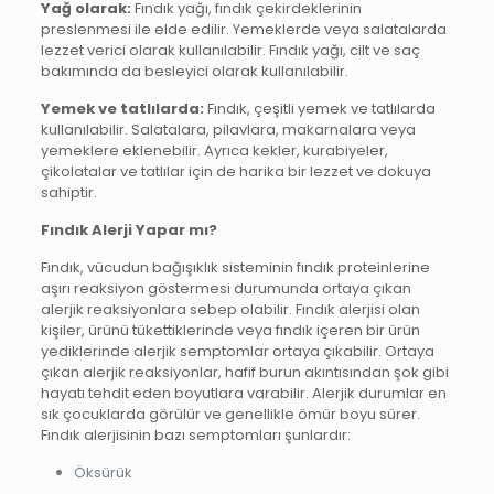
Yağ olarak:
Fındık yağı, fındık çekirdeklerinin
preslenmesi ile elde edilir. Yemeklerde veya salatalarda
lezzet verici olarak kullanılabilir. Fındık yağı, cilt ve saç
bakımında da besleyici olarak kullanılabilir.
Yemek ve tatlılarda:
Fındık, çeşitli yemek ve tatlılarda
kullanılabilir. Salatalara, pilavlara, makarnalara veya
yemeklere eklenebilir. Ayrıca kekler, kurabiyeler,
çikolatalar ve tatlılar için de harika bir lezzet ve dokuya
sahiptir.
Fındık Alerji Yapar mı?
Fındık, vücudun bağışıklık sisteminin fındık proteinlerine
aşırı reaksiyon göstermesi durumunda ortaya çıkan
alerjik reaksiyonlara sebep olabilir. Fındık alerjisi olan
kişiler, ürünü tükettiklerinde veya fındık içeren bir ürün
yediklerinde alerjik semptomlar ortaya çıkabilir. Ortaya
çıkan alerjik reaksiyonlar, hafif burun akıntısından şok gibi
hayatı tehdit eden boyutlara varabilir. Alerjik durumlar en
sık çocuklarda görülür ve genellikle ömür boyu sürer.
Fındık alerjisinin bazı semptomları şunlardır:
Öksürük