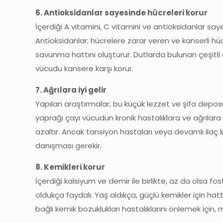
6. Antioksidanlar sayesinde hücreleri korur
İçerdiği A vitamini, C vitamini ve antioksidanlar sa
Antioksidanlar; hücrelere zarar veren ve kanserli 
savunma hattını oluşturur. Dutlarda bulunan çeşitli 
vücudu kansere karşı korur.
7. Ağrılara iyi gelir
Yapılan araştırmalar, bu küçük lezzet ve şifa depos
yaprağı çayı vücudun kronik hastalıklara ve ağrılara ka
azaltır. Ancak tansiyon hastaları veya devamlı ilaç
danışması gerekir.
8. Kemikleri korur
İçerdiği kalsiyum ve demir ile birlikte, az da olsa
oldukça faydalı. Yaş aldıkça, güçlü kemikler için ha
bağlı kemik bozuklukları hastalıklarını önlemek iç