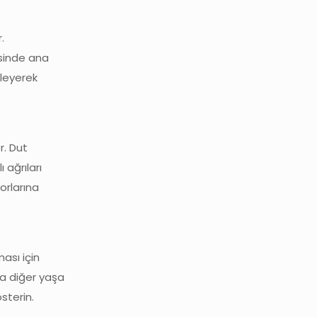
.
esinde ana
lleyerek
r. Dut
 ağrıları
orlarına
ası için
ya diğer yaşa
sterin.