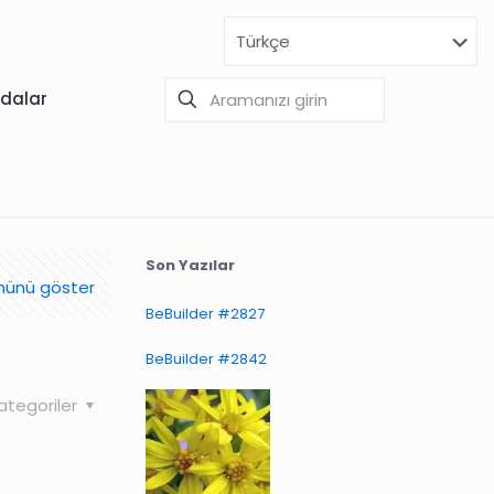
dalar
Son Yazılar
ünü göster
BeBuilder #2827
BeBuilder #2842
ategoriler