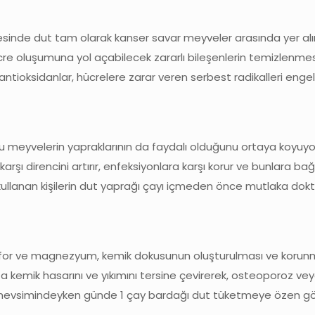
yesinde dut tam olarak kanser savar meyveler arasında yer alır
hücre oluşumuna yol açabilecek zararlı bileşenlerin temizlenm
antioksidanlar, hücrelere zarar veren serbest radikalleri enge
u meyvelerin yapraklarının da faydalı olduğunu ortaya koyuyo
rşı direncini artırır, enfeksiyonlara karşı korur ve bunlara bağlı
 kullanan kişilerin dut yaprağı çayı içmeden önce mutlaka dokt
 fosfor ve magnezyum, kemik dokusunun oluşturulması ve korunm
tta kemik hasarını ve yıkımını tersine çevirerek, osteoporoz ve
in, mevsimindeyken günde 1 çay bardağı dut tüketmeye özen gö