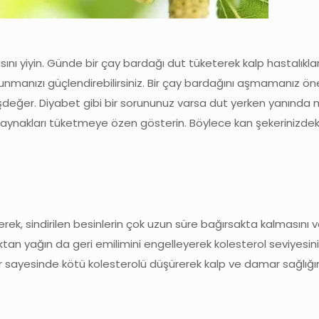
asını yiyin. Günde bir çay bardağı dut tüketerek kalp hastalıklar
savunmanızı güçlendirebilirsiniz. Bir çay bardağını aşmamanız ö
değer. Diyabet gibi bir sorununuz varsa dut yerken yanında 
kaynakları tüketmeye özen gösterin. Böylece kan şekerinizdek
yerek, sindirilen besinlerin çok uzun süre bağırsakta kalmasını v
aktan yağın da geri emilimini engelleyerek kolesterol seviyesin
ar sayesinde kötü kolesterolü düşürerek kalp ve damar sağlığı