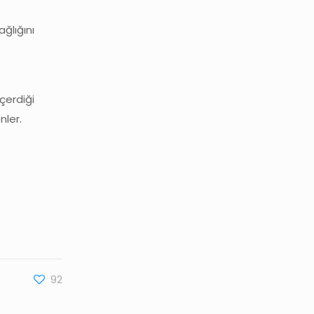
ağlığını
içerdiği
nler.
92