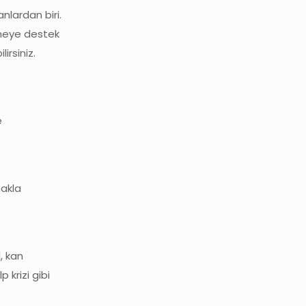
nlardan biri.
irmeye destek
irsiniz.
e
makla
, kan
 krizi gibi