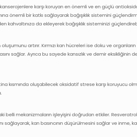
anserojenlere karşı koruyan en önemli ve en güçlü antioksida
mına önemli bir katkı sağlayarak bağışıklık sistemini güçlend
n kahvaltınıza da ekleyerek bağışıklık sisteminizi güçlendirebil
 oluşumunu artırır. Kırmızı kan hücreleri ise doku ve organların
ını sağlar. Ayrıca bu sayede kansızlık ve demir eksikliğinin d
tina kısmında oluşabilecek oksidatif strese karşı koruyucu ol
.
i belli mekanizmaların işleyişini doğrudan etkiler. Resveratrol
ı sağlayarak, kan basıncının düşürülmesini sağlar ve inme, kalp