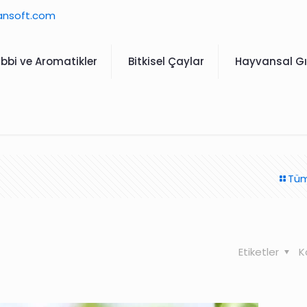
ansoft.com
ıbbi ve Aromatikler
Bitkisel Çaylar
Hayvansal Gı
Tüm
Etiketler
K