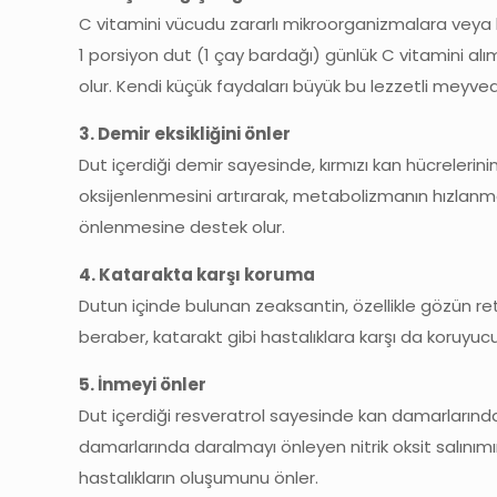
C vitamini vücudu zararlı mikroorganizmalara veya k
1 porsiyon dut (1 çay bardağı) günlük C vitamini alı
olur. Kendi küçük faydaları büyük bu lezzetli meyvede
3. Demir eksikliğini önler
Dut içerdiği demir sayesinde, kırmızı kan hücrelerinin
oksijenlenmesini artırarak, metabolizmanın hızlanmas
önlenmesine destek olur.
4. Katarakta karşı koruma
Dutun içinde bulunan zeaksantin, özellikle gözün re
beraber, katarakt gibi hastalıklara karşı da koruyucu
5. İnmeyi önler
Dut içerdiği resveratrol sayesinde kan damarlarındak
damarlarında daralmayı önleyen nitrik oksit salınımın
hastalıkların oluşumunu önler.