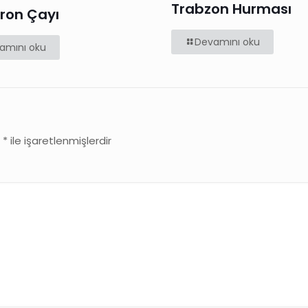
Trabzon Hurması
ron Çayı
Devamını oku
amını oku
r
*
ile işaretlenmişlerdir