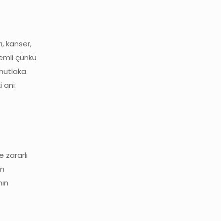
ı, kanser,
nemli çünkü
mutlaka
i ani
e zararlı
in
nın