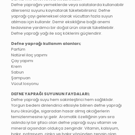
Defne yaprağını yemeklerde veya salatalarda kullanabilir
dilerseniz suyunu kaynatarak tüketebilirsiniz. Defne
yaprağı çayı geleneksel olarak vücuttan fazla suyun
atılması için kullanılır. Demir eksikliğine bağlı anemi
tedavisine yardımcı bir doğal ürün olarak tüketilebilir.
Defne yaprağı yağı ile saç köklerini güçlendirir.
Defne yaprağı kullanım alanları;
Parfüm
Natürel ilaç yapımı
Çay yapımı
Krem
Sabun
Şampuan
Vücut losyonu
DEFNE YAPRAĞI SUYUNUN FAYDALARI;
Defne yaprağı suyu hem sakinleştirici hem sağlıklıdır.
Yorgun bedeni dinlendirici etkisiyle bilinen defne yaprağı
kuru öksürüğe, sigaradan hasar almış akciğerlerin
temizlenmesine iyi gelir. Aromatik özelliğinin yanı sıra
aslında iyi bir şifacı olan defne yaprağı suyu vitamin ve
mineral açısından oldukça zengindir. Vitamin, kalsiyum,
bakır, potasyum, çinko ve bakır yönünden zengin olan