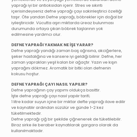
yaprağı iyi bir antioksidan içerir. Stres ve sıkıntı
içerisindeyseniz defne yaprağı çayı sakinleştirici özelliği
taşır. Öte yandan Defne yaprağı, böbrekler için doğal bir
iyileştiricidir. Vücutta aşırı miktarda üreaz bulunması
durumunda ortaya çıkan böbrek taşlarının yok
edilmesine yardımcı olur.
DEFNE YAPRAĞI YAKMAK NE İŞE YARAR?
Defne yaprağı yandığı zaman baş ağrısına, akciğerlere,
şeker hastalığına ve kansere iyi geldiği bilinir. Defne, her
zaman yaprakları yeşil kalan bir ağaçtır. Yazın ve kışın
yaprağını dökmez. Aromatik bir bitki olan defnenin
kokusu hoştur.
DEFNE YAPRAĞI ÇAYI NASIL YAPILIR?
Defne yaprağının çay yapımı oldukça basittir.
İşte defne yaprağı çayı nasıl yapılır tarifi;
1 litre kadar suyun içine bir miktar defte yaprağı ilave edilir
ve kaynatılır ardından süzülür ve günde 1-2 kez
tüketilmektedir.
Defne yaprağı çiğ bir şekilde çiğnenerek de tüketilebilir.
Biraz sirke ile beraber kaynatılarak gargara olarak da
kullanılmaktadır.