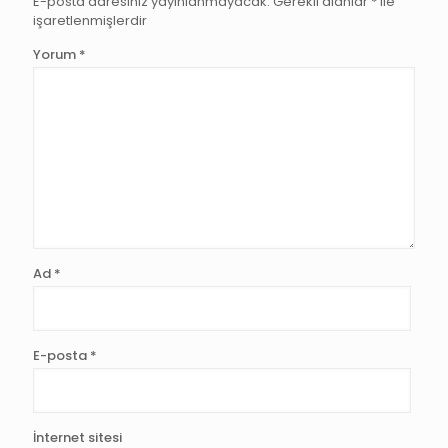
E-posta adresiniz yayınlanmayacak.
Gerekli alanlar
*
ile
işaretlenmişlerdir
Yorum
*
Ad
*
E-posta
*
İnternet sitesi