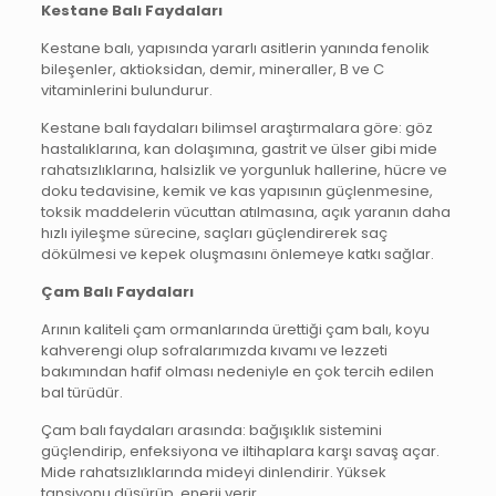
Kestane Balı Faydaları
Kestane balı, yapısında yararlı asitlerin yanında fenolik
bileşenler, aktioksidan, demir, mineraller, B ve C
vitaminlerini bulundurur.
Kestane balı faydaları bilimsel araştırmalara göre: göz
hastalıklarına, kan dolaşımına, gastrit ve ülser gibi mide
rahatsızlıklarına, halsizlik ve yorgunluk hallerine, hücre ve
doku tedavisine, kemik ve kas yapısının güçlenmesine,
toksik maddelerin vücuttan atılmasına, açık yaranın daha
hızlı iyileşme sürecine, saçları güçlendirerek saç
dökülmesi ve kepek oluşmasını önlemeye katkı sağlar.
Çam Balı Faydaları
Arının kaliteli çam ormanlarında ürettiği çam balı, koyu
kahverengi olup sofralarımızda kıvamı ve lezzeti
bakımından hafif olması nedeniyle en çok tercih edilen
bal türüdür.
Çam balı faydaları arasında: bağışıklık sistemini
güçlendirip, enfeksiyona ve iltihaplara karşı savaş açar.
Mide rahatsızlıklarında mideyi dinlendirir. Yüksek
tansiyonu düşürüp, enerji verir.