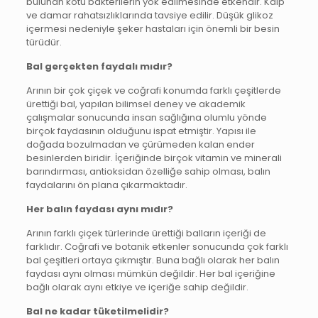
bulunan kötü bakterilerin yok edilmesinde etkendir. Kalp
ve damar rahatsızlıklarında tavsiye edilir. Düşük glikoz
içermesi nedeniyle şeker hastaları için önemli bir besin
türüdür.
Bal gerçekten faydalı mıdır?
Arının bir çok çiçek ve coğrafi konumda farklı çeşitlerde
ürettiği bal, yapılan bilimsel deney ve akademik
çalışmalar sonucunda insan sağlığına olumlu yönde
birçok faydasının olduğunu ispat etmiştir. Yapısı ile
doğada bozulmadan ve çürümeden kalan ender
besinlerden biridir. İçeriğinde birçok vitamin ve minerali
barındırması, antioksidan özelliğe sahip olması, balın
faydalarını ön plana çıkarmaktadır.
Her balın faydası aynı mıdır?
Arının farklı çiçek türlerinde ürettiği balların içeriği de
farklıdır. Coğrafi ve botanik etkenler sonucunda çok farklı
bal çeşitleri ortaya çıkmıştır. Buna bağlı olarak her balın
faydası aynı olması mümkün değildir. Her bal içeriğine
bağlı olarak aynı etkiye ve içeriğe sahip değildir.
Bal ne kadar tüketilmelidir?