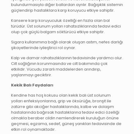
bulundurmasıyla diğer ballardan ayrılır. Bağışıklık sistemin
güçlendirip hastalıklara karşı koruyucu etkiye sahiptir.
Kansere karşı koruyuculuk özelliği en fazla olan bal
türüdür. Üst solunum yolları rahatsızlıklarında tedavi edici
olup çok güçlü balgam söktürücü etkiye sahiptir.
Sigara kullanımına bağlı olarak oluşan astım, nefes darlığı
şikayetlerinde iyileştirici rol oynar.
Kalp ve damar rahatsızlıklarının tedavisinde yardımcı olur.
Cilt sağlığının korunmasında ve cilt bakımında çok
etkilidir. Vücudu zararlı maddelerden arındırıp,
yaşlanmayı geciktirir.
Kekik Balı Faydaları
Kendine has hoş kokusu olan kekik balı üst solunum
yolları enfeksiyonlarına, grip ve öksürüğe, bronşit ile
zatürre gibi akciğer hastalıklarında, kalbe ve dolaşım
hastalarında bağırsak hastalıklarına tedavi edici özelliği
olmakla beraber cildin nemlendirerek kuruluğun önüne
geçmesi, egzama, sedef, güneş yanıkları tedavisinde de
etkin rol oynamaktadır.