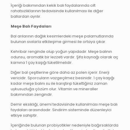
İçeriği bakımından kekik balı faydalarında cilt
rahatsızlıklarının tedavisinde kullanılması ile diğer
ballardan ayrılır.
Meşe Balı Faydaları
Bal arılarının dağlık kesimlerdeki meşe palamutlarında
bulunan sıvılarla etkileşime girmesi ile ortaya çıkar.
Kehribar renginde olup yoğun yapıdadır. Meşe balının
odunsu, aromatik bir lezzeti vardır. Şifa kaynağı olarak aç
karnına 1 çay kaşığı tüketilmelidir.
Diğer bal çeşitlerine göre daha az polen içerir. Enerji
vericidir. Sporcuların vazgeçilmez besinidir. 1 çay kaşığı
kadar meşe balını su ile karıştırıp tükettiğiniz zaman
uykusuzluğa çözüm olur. Vitamin ve mineraller
bakımından zengindir.
Demir eksikliği, anemi tedavisinde kullanılması meşe balı
faydaları arasındadır. Sindirim sisteminde düzenleyici
etkiye sahiptir.
İçeriğinde bulunan probiyotikler nedeniyle bağırsaklarda