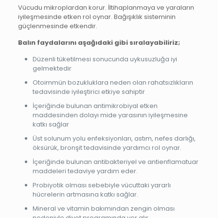
Vücudu mikroplardan korur. İltihaplanmaya ve yaraların
iyileşmesinde etken rol oynar. Bağışıklık sisteminin
güçlenmesinde etkendir.
Balın faydalarını aşağıdaki gibi sıralayabiliriz;
Düzenli tüketilmesi sonucunda uykusuzluğa iyi
gelmektedir
Otoimmün bozukluklara neden olan rahatsızlıkların
tedavisinde iyileştirici etkiye sahiptir
İçeriğinde bulunan antimikrobiyal etken
maddesinden dolayı mide yarasının iyileşmesine
katkı sağlar
Üst solunum yolu enfeksiyonları, astım, nefes darlığı,
öksürük, bronşit tedavisinde yardımcı rol oynar.
İçeriğinde bulunan antibakteriyel ve antienflamatuar
maddeleri tedaviye yardım eder.
Probiyotik olması sebebiyle vücuttaki yararlı
hücrelerin artmasına katkı sağlar.
Mineral ve vitamin bakımından zengin olması
nedeniyle diyet programında yer alır.