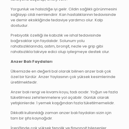
Yorgunluk ve halsizliğe iyi gelir. Cildin sağlıklı görünmesini
sağlayıp cildi nemlendirir. Kan hastalıklarının tedavisinde
ve demir eksikliğinde tedaviye yardımcı olur. Kalp
dostudur.
Prebiyotik özelliği ile kabızlık ve ishal tedavisinde
bağırsaklar için faydalıdır. Solunum yolu
rahatsızlıklarında, astım, bronşit, nezle ve grip gibi
rahatsızlıkla takviye edici olup iyileşmeye destek olur.
Anzer Balı Faydaları
Ülkemizde en değerli bal olarak bilinen anzer balı çok
özel bir türdür. Anzer Yaylasının çok yüksek kesimlerinde
üretilmektedir.
Anzer balı rengi ve kıvamı koyu, tadı acıdır. Yoğun ve fazla
tüketilmesi zehirlenmelere yol açabilir. Günlük olarak
yetişkinlerde: 1 yemek kaşığından fazla tüketilmemelidir.
Dikkatli kullanıldığı zaman anzer balı faydaları sizin için
tam bir şifa kaynağıdır.
İçeriğinde çok yüksek fenolik ve flavonoit bileşenler